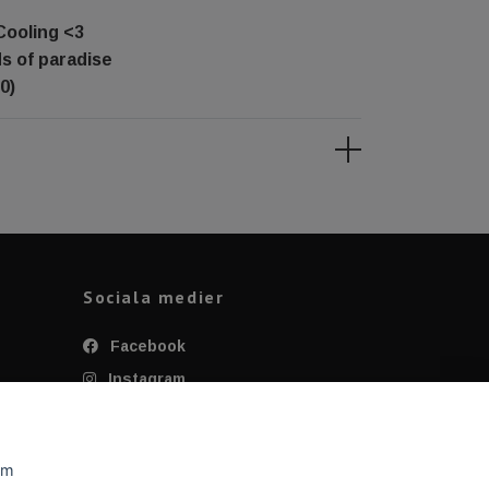
Cooling <3
ds of paradise
0)
Sociala medier
Facebook
Instagram
Twitter
YouTube
om
Tiktok