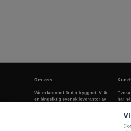
Om oss
Kund
Vår erfarenhet är din trygghet. Vi är
Tveka 
en långsiktig svensk leverantör av
har nå
fordonstillbehör &
svarar
fordonsbelysning sedan 2020.
Vi
Dio