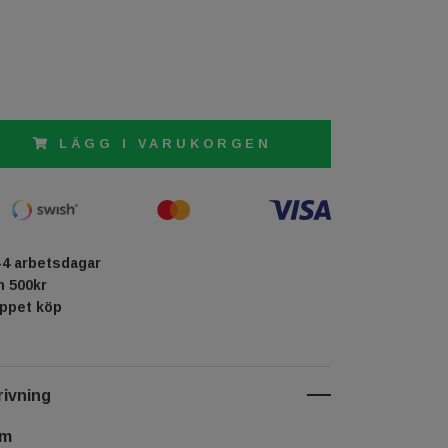
LÄGG I VARUKORGEN
-4 arbetsdagar
ån 500kr
öppet köp
ivning
cm