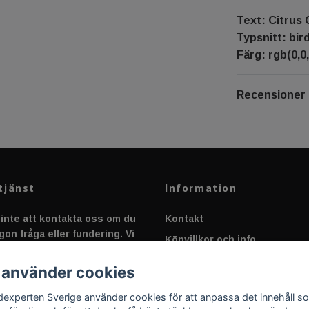
Text: Citrus 
Typsnitt: bir
Färg: rgb(0,0,
Recensioner
tjänst
Information
inte att kontakta oss om du
Kontakt
gon fråga eller fundering. Vi
Köpvillkor och info
 alltid så snabbt vi kan!
Canbus - Ljusövervakning
 använder cookies
Fakta om Dioder
dexperten Sverige använder cookies för att anpassa det innehåll s
Applicering av Dekal