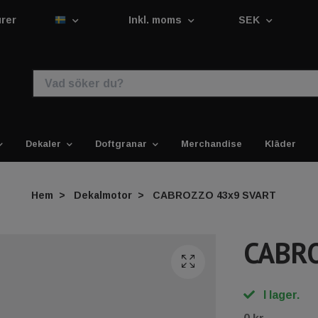
urer
Inkl. moms
SEK
Dekaler
Doftgranar
Merchandise
Kläder
Hem
Dekalmotor
CABROZZO 43x9 SVART
CABR
I lager.