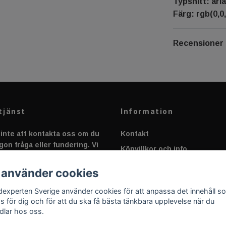
Typsnitt: aria
Färg: rgb(0,0,
Recensioner
tjänst
Information
inte att kontakta oss om du
Kontakt
gon fråga eller fundering. Vi
Köpvillkor och info
 alltid så snabbt vi kan!
Canbus - Ljusövervakning
 använder cookies
Fakta om Dioder
dexperten Sverige använder cookies för att anpassa det innehåll s
Applicering av Dekal
as för dig och för att du ska få bästa tänkbara upplevelse när du
dlar hos oss.