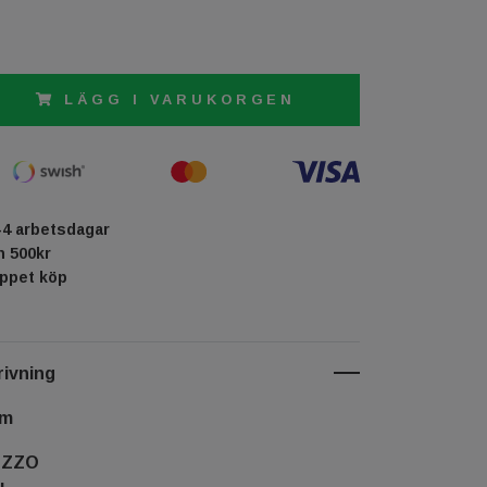
LÄGG I VARUKORGEN
-4 arbetsdagar
ån 500kr
öppet köp
ivning
cm
OZZO