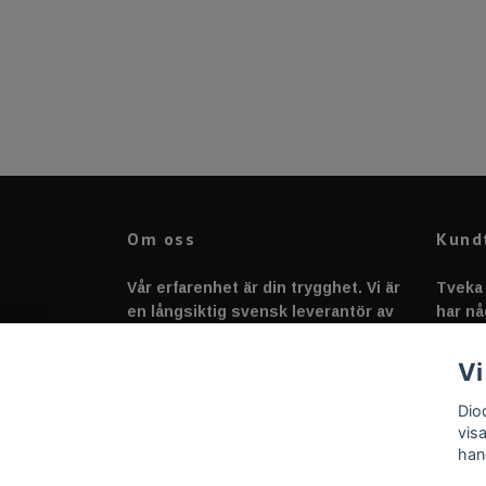
Om oss
Kund
Vår erfarenhet är din trygghet. Vi är
Tveka 
en långsiktig svensk leverantör av
har nå
fordonstillbehör &
svarar
fordonsbelysning sedan 2020.
Vi
Dio
vis
han