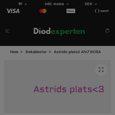
Inkl. moms
SEK
Hem
Dekalmotor
Astrids plats3 47x7 ROSA