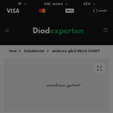
Inkl. moms
SEK
Hem
Dekalmotor
anderse gård 69x10 SVART