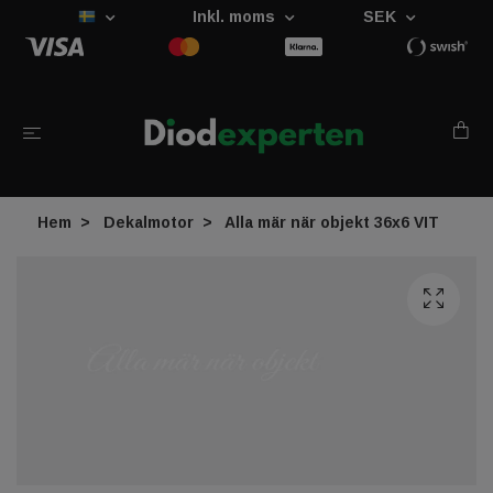
Inkl. moms
SEK
Hem
Dekalmotor
Alla mär när objekt 36x6 VIT