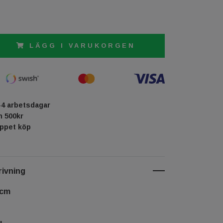
LÄGG I VARUKORGEN
-4 arbetsdagar
ån 500kr
öppet köp
ivning
 cm