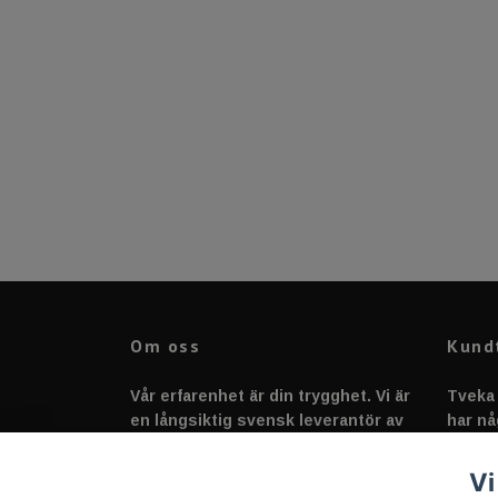
Om oss
Kund
Vår erfarenhet är din trygghet. Vi är
Tveka 
en långsiktig svensk leverantör av
har nå
fordonstillbehör &
svarar
fordonsbelysning sedan 2020.
Vi