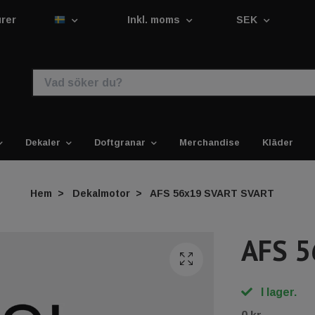
urer
Inkl. moms
SEK
Dekaler
Doftgranar
Merchandise
Kläder
Hem
Dekalmotor
AFS 56x19 SVART SVART
AFS 5
I lager.