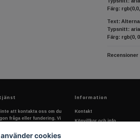
Typsnitt: aria
Färg: rgb(0,0,
Text: Alterna
Typsnitt: aria
Färg: rgb(0, 0
Recensioner
tjänst
Information
inte att kontakta oss om du
Kontakt
gon fråga eller fundering. Vi
Köpvillkor och info
 alltid så snabbt vi kan!
Canbus - Ljusövervakning
 använder cookies
Fakta om Dioder