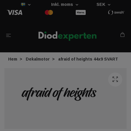
Inkl. moms
SEK
Hem
Dekalmotor
afraid of heights 44x9 SVART