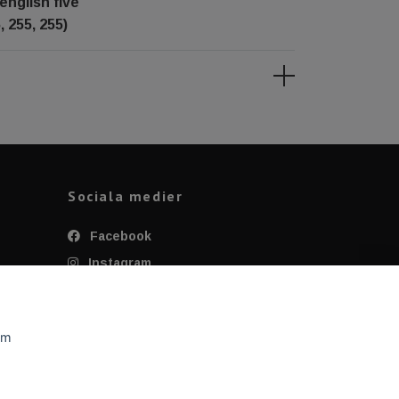
english five
, 255, 255)
Sociala medier
Facebook
Instagram
Twitter
YouTube
om
Tiktok