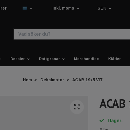
urer
Inkl. moms
SEK
Dekaler
Doftgranar
Merchandise
Kläder
Hem
Dekalmotor
ACAB 19x5 VIT
ACAB 
I lager.