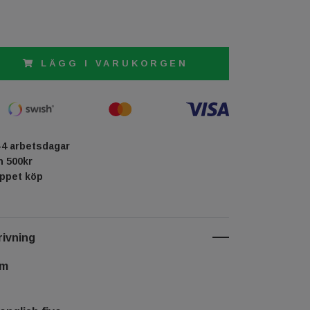
LÄGG I VARUKORGEN
-4 arbetsdagar
ån 500kr
öppet köp
ivning
cm