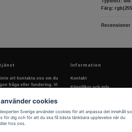
Typsnitt: old 
Färg: rgb(255
Recensioner
tjänst
Information
inte att kontakta oss om du
Kontakt
gon fråga eller fundering. Vi
Köpvillkor och info
 alltid så snabbt vi kan!
Canbus - Ljusövervakning
 använder cookies
Fakta om Dioder
dexperten Sverige använder cookies för att anpassa det innehåll s
Applicering av Dekal
as för dig och för att du ska få bästa tänkbara upplevelse när du
dlar hos oss.