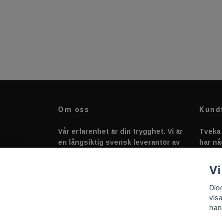
Om oss
Kund
Vår erfarenhet är din trygghet. Vi är
Tveka 
en långsiktig svensk leverantör av
har nå
fordonstillbehör &
svarar
fordonsbelysning sedan 2020.
Vi
Dio
vis
han