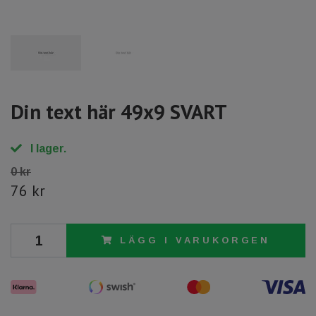
Din text här 49x9 SVART
I lager.
0 kr
76 kr
LÄGG I VARUKORGEN