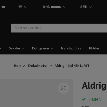
urer
Inkl. moms
SEK
Dekaler
Doftgranar
Merchandise
Kläder
Hem
Dekalmotor
Aldrig nöjd 45x11 VIT
Aldri
I lager.