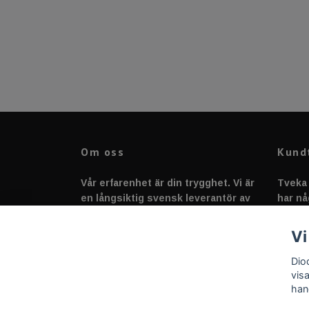
Om oss
Kund
Vår erfarenhet är din trygghet. Vi är
Tveka 
en långsiktig svensk leverantör av
har nå
fordonstillbehör &
svarar
fordonsbelysning sedan 2020.
Vi
Dio
vis
han