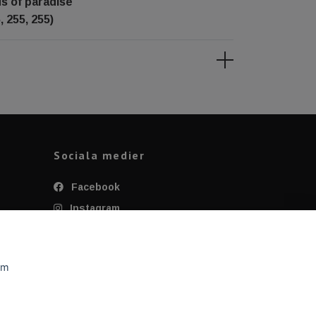
ds of paradise
, 255, 255)
Sociala medier
Facebook
Instagram
Twitter
YouTube
om
Tiktok