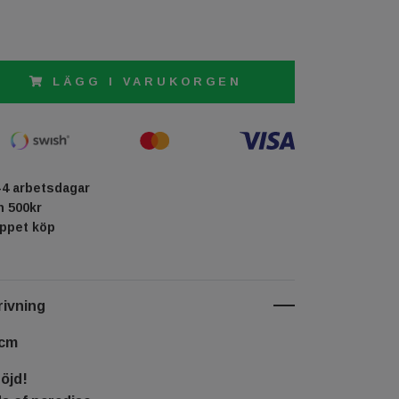
LÄGG I VARUKORGEN
-4 arbetsdagar
ån 500kr
öppet köp
ivning
 cm
nöjd!