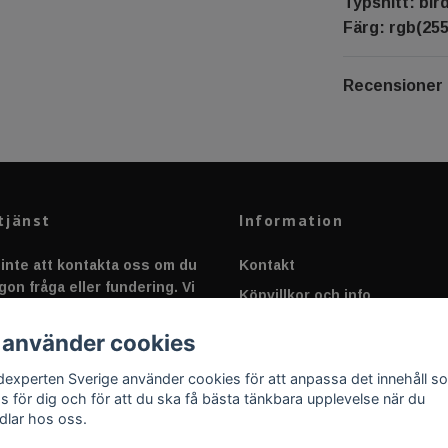
Typsnitt: bir
Färg: rgb(255
Recensioner
tjänst
Information
inte att kontakta oss om du
Kontakt
gon fråga eller fundering. Vi
Köpvillkor och info
 alltid så snabbt vi kan!
Canbus - Ljusövervakning
 använder cookies
Fakta om Dioder
dexperten Sverige använder cookies för att anpassa det innehåll s
Applicering av Dekal
as för dig och för att du ska få bästa tänkbara upplevelse när du
dlar hos oss.