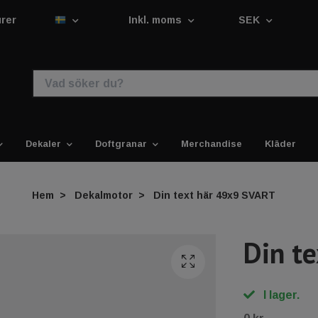
urer
Inkl. moms
SEK
Dekaler
Doftgranar
Merchandise
Kläder
Hem
Dekalmotor
Din text här 49x9 SVART
Din t
I lager.