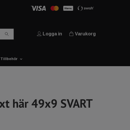
Logga in
Varukorg
Tillbehör
ext här 49x9 SVART