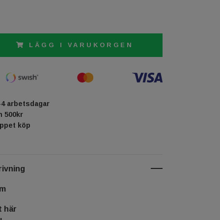
LÄGG I VARUKORGEN
-4 arbetsdagar
ån 500kr
öppet köp
ivning
cm
t här