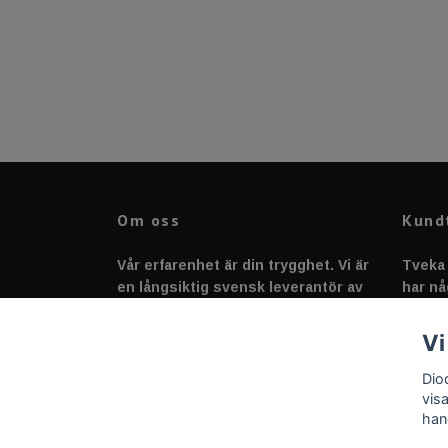
Om oss
Kund
Vår erfarenhet är din trygghet. Vi är
Tveka 
en långsiktig svensk leverantör av
har nå
fordonstillbehör &
svarar
fordonsbelysning sedan 2020.
Vi
Dio
vis
han