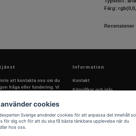
Typsnitt: aria
Färg: rgb(0,0,
Recensioner
tjänst
Information
inte att kontakta oss om du
Kontakt
gon fråga eller fundering. Vi
Köpvillkor och info
 alltid så snabbt vi kan!
Canbus - Ljusövervakning
 använder cookies
Fakta om Dioder
dexperten Sverige använder cookies för att anpassa det innehåll s
Applicering av Dekal
as för dig och för att du ska få bästa tänkbara upplevelse när du
dlar hos oss.