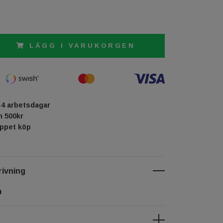
LÄGG I VARUKORGEN
-4 arbetsdagar
ån 500kr
öppet köp
ivning
m