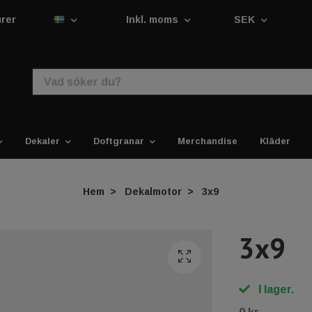
urer
Inkl. moms
SEK
Dekaler
Doftgranar
Merchandise
Kläder
Hem
Dekalmotor
3x9
3x9
I lager.