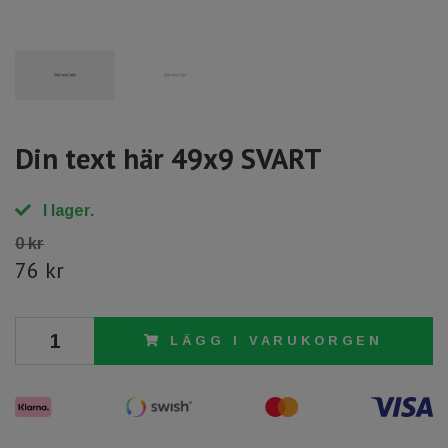
Din text här 49x9 SVART
I lager.
0 kr
76 kr
LÄGG I VARUKORGEN