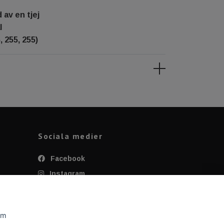
av en tjej
l
, 255, 255)
Sociala medier
Facebook
Instagram
Twitter
YouTube
om
Tiktok