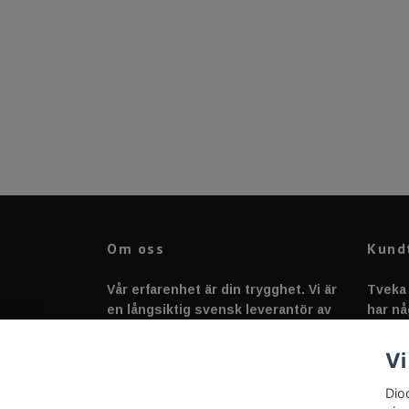
Om oss
Kund
Vår erfarenhet är din trygghet. Vi är
Tveka 
en långsiktig svensk leverantör av
har nå
fordonstillbehör &
svarar
fordonsbelysning sedan 2020.
Vi
Dio