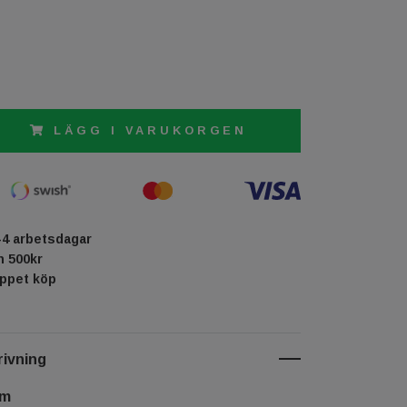
LÄGG I VARUKORGEN
-4 arbetsdagar
ån 500kr
öppet köp
ivning
cm