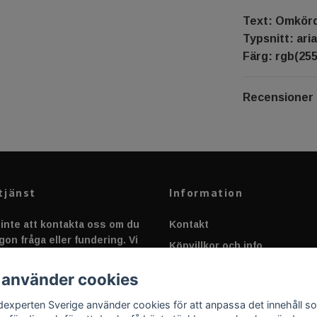
Text: Omkörd 
Typsnitt: aria
Färg: rgb(255
Recensioner
tjänst
Information
inte att kontakta oss om du
Kontakt
gon fråga eller fundering. Vi
Köpvillkor och info
 alltid så snabbt vi kan!
Canbus - Ljusövervakning
 använder cookies
Fakta om Dioder
dexperten Sverige använder cookies för att anpassa det innehåll s
Applicering av Dekal