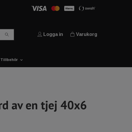
Logga in
Varukorg
Tillbehör
d av en tjej 40x6