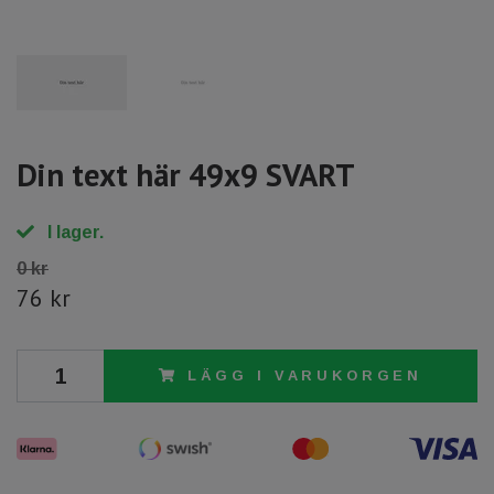
Din text här 49x9 SVART
I lager.
0 kr
76 kr
LÄGG I VARUKORGEN