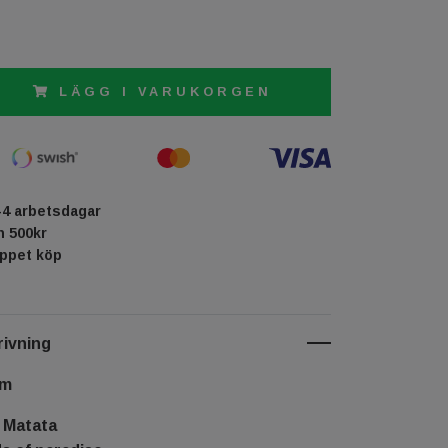
LÄGG I VARUKORGEN
-4 arbetsdagar
ån 500kr
öppet köp
ivning
cm
 Matata