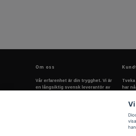
Om oss
Kund
Vår erfarenhet är din trygghet. Vi är
Tveka 
en långsiktig svensk leverantör av
har nå
fordonstillbehör &
svarar
fordonsbelysning sedan 2020.
Vi
Dio
vis
han