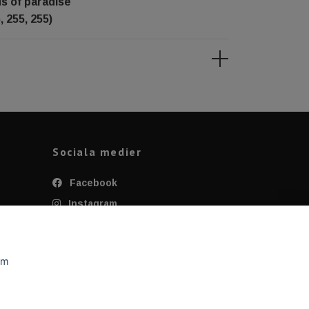
ds of paradise
, 255, 255)
Sociala medier
Facebook
Instagram
Twitter
YouTube
om
Tiktok