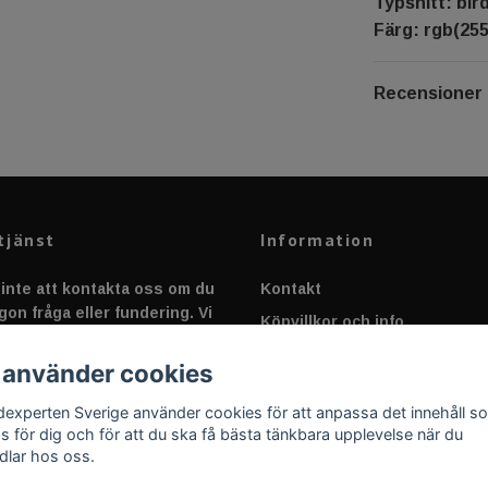
Typsnitt: bir
Färg: rgb(255
Recensioner
tjänst
Information
inte att kontakta oss om du
Kontakt
gon fråga eller fundering. Vi
Köpvillkor och info
 alltid så snabbt vi kan!
Canbus - Ljusövervakning
 använder cookies
Fakta om Dioder
dexperten Sverige använder cookies för att anpassa det innehåll s
Applicering av Dekal
as för dig och för att du ska få bästa tänkbara upplevelse när du
dlar hos oss.