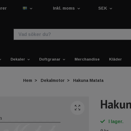
urer
Inkl. moms
SEK
Dekaler
Doftgranar
Merchandise
Kläder
Hem
Dekalmotor
Hakuna Matata
Hakun
I lager.