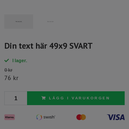
Din text här 49x9 SVART
I lager.
0 kr
76 kr
LÄGG I VARUKORGEN