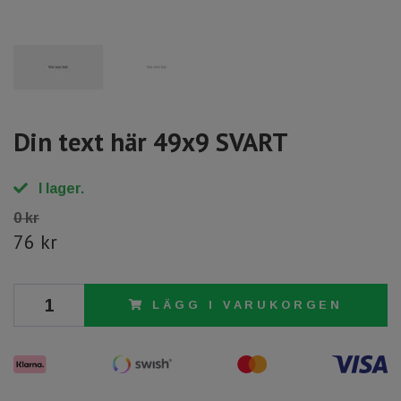
Din text här 49x9 SVART
I lager.
0 kr
76 kr
LÄGG I VARUKORGEN