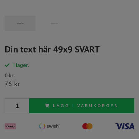
Din text här 49x9 SVART
I lager.
0 kr
76 kr
LÄGG I VARUKORGEN