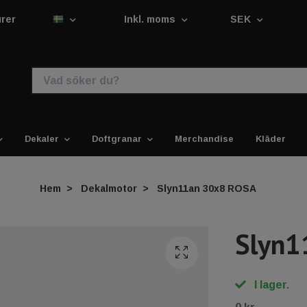
urer
Inkl. moms
SEK
Dekaler
Doftgranar
Merchandise
Kläder
Hem
Dekalmotor
Slyn11an 30x8 ROSA
Slyn1
I lager.