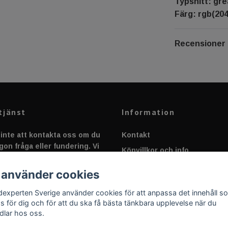
Typsnitt: gre
Färg: rgb(204,
Recensioner
tjänst
Information
inte att kontakta oss om du
Kontakt
gon fråga eller fundering. Vi
Köpvillkor och info
 alltid så snabbt vi kan!
Canbus - Ljusövervakning
 använder cookies
Fakta om Dioder
dexperten Sverige använder cookies för att anpassa det innehåll s
Applicering av Dekal
as för dig och för att du ska få bästa tänkbara upplevelse när du
dlar hos oss.