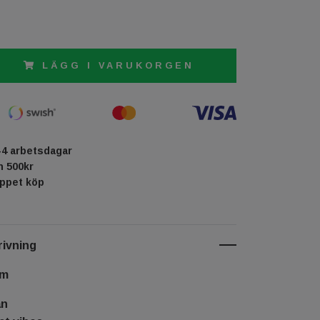
LÄGG I VARUKORGEN
-4 arbetsdagar
ån 500kr
öppet köp
ivning
cm
an