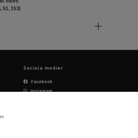
at vibes
 51, 153)
Sociala medier
Facebook
Instagram
Twitter
YouTube
om
Tiktok