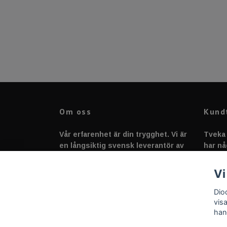
Om oss
Kund
Vår erfarenhet är din trygghet. Vi är
Tveka 
en långsiktig svensk leverantör av
har nå
fordonstillbehör &
svarar
fordonsbelysning sedan 2020.
Vi
Dio
vis
han