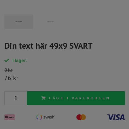
Din text här 49x9 SVART
I lager.
0 kr
76 kr
LÄGG I VARUKORGEN