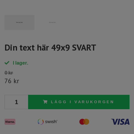
Din text här 49x9 SVART
I lager.
0 kr
76 kr
LÄGG I VARUKORGEN