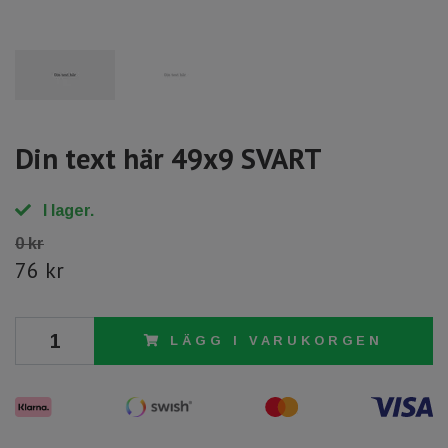
Din text här 49x9 SVART
I lager.
0 kr
76 kr
LÄGG I VARUKORGEN