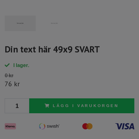
Din text här 49x9 SVART
I lager.
0 kr
76 kr
LÄGG I VARUKORGEN