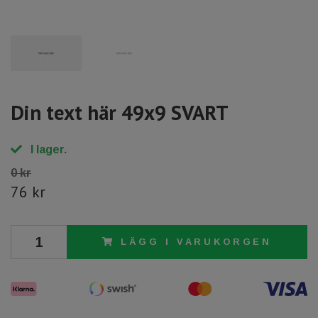
Din text här 49x9 SVART
I lager.
0 kr
76 kr
LÄGG I VARUKORGEN