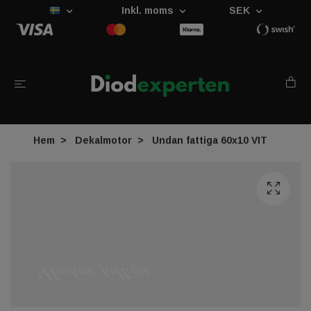
Inkl. moms
SEK
Hem
Dekalmotor
Undan fattiga 60x10 VIT