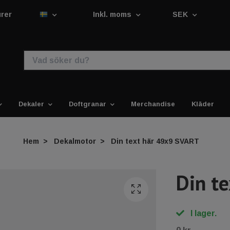
urer
Inkl. moms
SEK
Dekaler
Doftgranar
Merchandise
Kläder
Hem
Dekalmotor
Din text här 49x9 SVART
Din t
I lager.