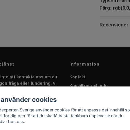
Typsnitt: aria
Färg: rgb(0,0,
Recensioner
tjänst
Information
inte att kontakta oss om du
Kontakt
gon fråga eller fundering. Vi
Köpvillkor och info
 alltid så snabbt vi kan!
Canbus - Ljusövervakning
 använder cookies
Fakta om Dioder
dexperten Sverige använder cookies för att anpassa det innehåll s
Applicering av Dekal
as för dig och för att du ska få bästa tänkbara upplevelse när du
dlar hos oss.