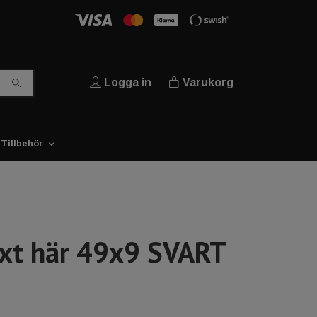
Logga in
Varukorg
Tillbehör
ext här 49x9 SVART