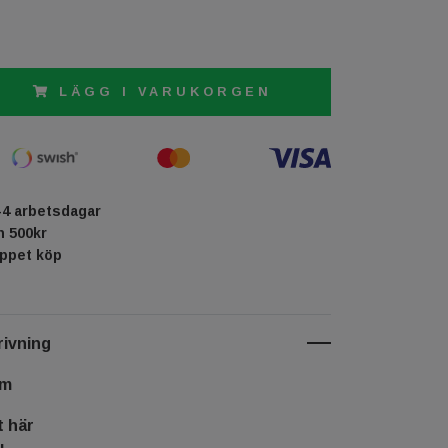
LÄGG I VARUKORGEN
-4 arbetsdagar
ån 500kr
öppet köp
ivning
cm
t här