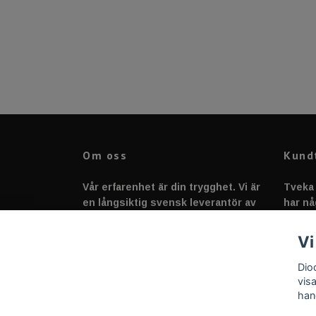
Om oss
Kund
Vår erfarenhet är din trygghet. Vi är
Tveka 
en långsiktig svensk leverantör av
har nå
fordonstillbehör &
svarar
fordonsbelysning sedan 2020.
Vi
Dio
vis
han