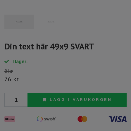
Din text här 49x9 SVART
I lager.
0 kr
76 kr
LÄGG I VARUKORGEN