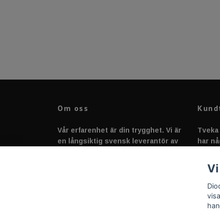
Om oss
Kund
Vår erfarenhet är din trygghet. Vi är
Tveka 
en långsiktig svensk leverantör av
har nå
fordonstillbehör &
svarar
fordonsbelysning sedan 2020.
Vi
Dio
vis
han