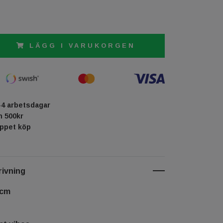
LÄGG I VARUKORGEN
-4 arbetsdagar
ån 500kr
öppet köp
ivning
 cm