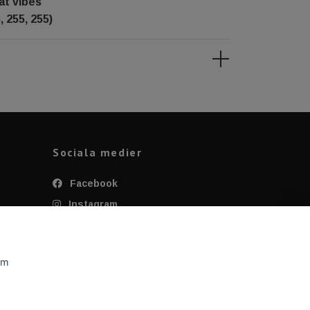
at vibes
, 255, 255)
Sociala medier
Facebook
Instagram
Twitter
YouTube
om
Tiktok