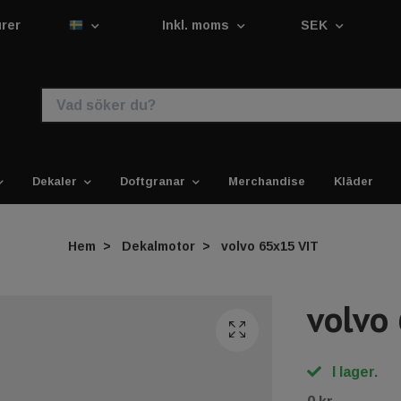
urer
Inkl. moms
SEK
Dekaler
Doftgranar
Merchandise
Kläder
Hem
Dekalmotor
volvo 65x15 VIT
volvo
I lager.