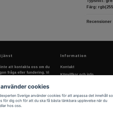
Typsnitt: gre
Färg: rgb(255
Recensioner
tjänst
Information
inte att kontakta oss om du
Kontakt
gon fråga eller fundering. Vi
Köpvillkor och info
 alltid så snabbt vi kan!
Canbus - Ljusövervakning
 använder cookies
Fakta om Dioder
dexperten Sverige använder cookies för att anpassa det innehåll s
Applicering av Dekal
as för dig och för att du ska få bästa tänkbara upplevelse när du
dlar hos oss.