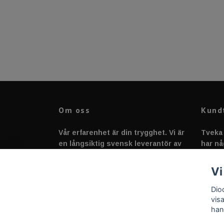
Om oss
Kund
Vår erfarenhet är din trygghet. Vi är
Tveka 
en långsiktig svensk leverantör av
har nå
fordonstillbehör &
svarar
fordonsbelysning sedan 2020.
Vi
Dio
vis
han