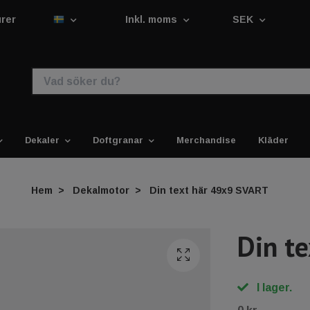
urer
Inkl. moms
SEK
Dekaler
Doftgranar
Merchandise
Kläder
Hem
Dekalmotor
Din text här 49x9 SVART
Din t
I lager.