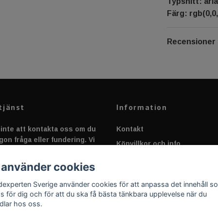
Typsnitt: aria
Färg: rgb(0,0,
Recensioner
tjänst
Information
inte att kontakta oss om du
Kontakt
gon fråga eller fundering. Vi
Köpvillkor och info
 alltid så snabbt vi kan!
Canbus - Ljusövervakning
 använder cookies
Fakta om Dioder
dexperten Sverige använder cookies för att anpassa det innehåll s
Applicering av Dekal
as för dig och för att du ska få bästa tänkbara upplevelse när du
dlar hos oss.