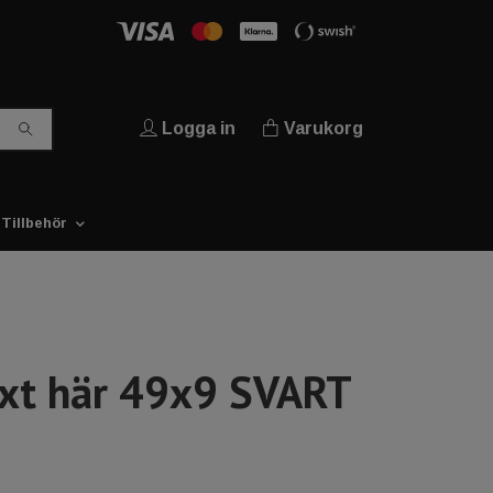
Logga in
Varukorg
Tillbehör
ext här 49x9 SVART