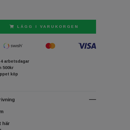
LÄGG I VARUKORGEN
-4 arbetsdagar
ån 500kr
öppet köp
ivning
cm
t här