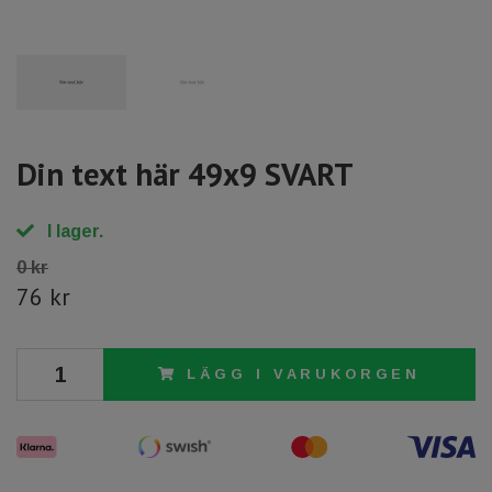
Din text här 49x9 SVART
I lager.
0 kr
76 kr
LÄGG I VARUKORGEN