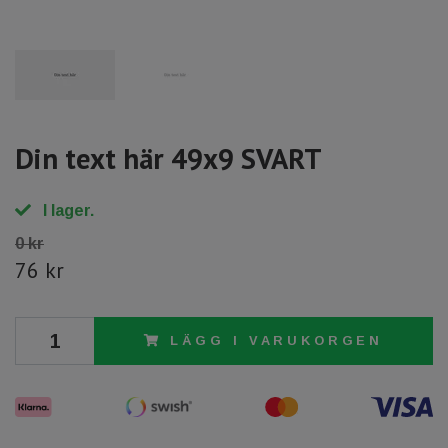
Din text här 49x9 SVART
I lager.
0 kr
76 kr
LÄGG I VARUKORGEN