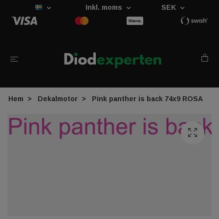
Inkl. moms
SEK
Hem
Dekalmotor
Pink panther is back 74x9 ROSA