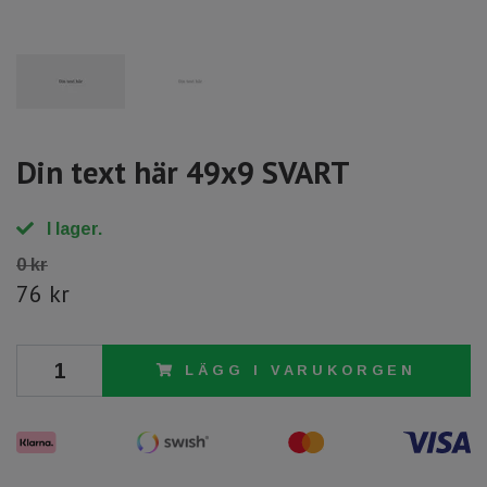
Din text här 49x9 SVART
I lager.
0 kr
76 kr
LÄGG I VARUKORGEN