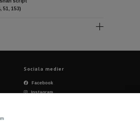
shan script
 51, 153)
Sociala medier
Facebook
Instagram
Twitter
YouTube
om
Tiktok