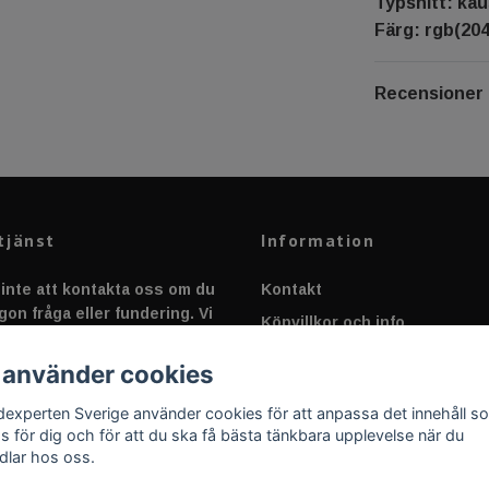
Typsnitt: kau
Färg: rgb(204,
Recensioner
tjänst
Information
inte att kontakta oss om du
Kontakt
gon fråga eller fundering. Vi
Köpvillkor och info
 alltid så snabbt vi kan!
Canbus - Ljusövervakning
 använder cookies
Fakta om Dioder
dexperten Sverige använder cookies för att anpassa det innehåll s
Applicering av Dekal
as för dig och för att du ska få bästa tänkbara upplevelse när du
dlar hos oss.