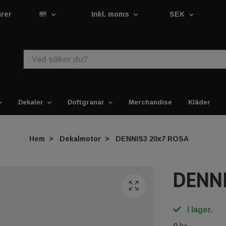
urer
Inkl. moms
SEK
Dekaler
Doftgranar
Merchandise
Kläder
Hem
Dekalmotor
DENNIS3 20x7 ROSA
DENNI
I lager.