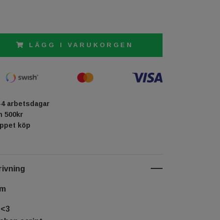
LÄGG I VARUKORGEN
-4 arbetsdagar
ån 500kr
öppet köp
ivning
cm
S<3