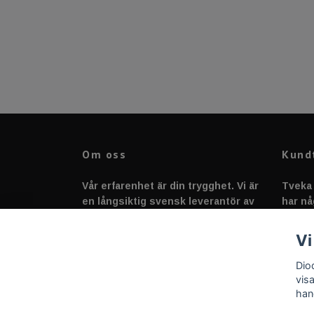
Om oss
Kund
Vår erfarenhet är din trygghet. Vi är
Tveka 
en långsiktig svensk leverantör av
har nå
fordonstillbehör &
svarar
fordonsbelysning sedan 2020.
Vi
Dio
vis
han