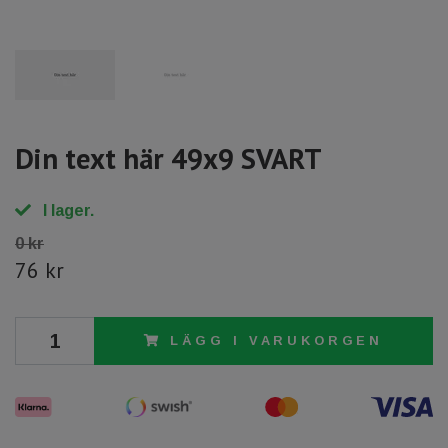
Din text här 49x9 SVART
I lager.
0 kr
76 kr
LÄGG I VARUKORGEN