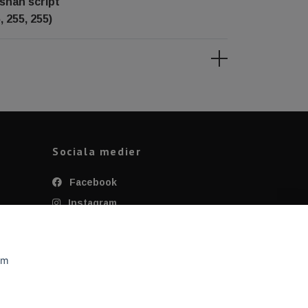
shan script
, 255, 255)
Sociala medier
Facebook
Instagram
Twitter
YouTube
om
Tiktok