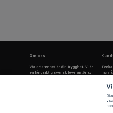
Om oss
Kund
Vår erfarenhet är din trygghet. Vi är
Tveka 
en långsiktig svensk leverantör av
har nå
fordonstillbehör &
svarar
fordonsbelysning sedan 2020.
Vi
Dio
vis
han