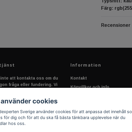
Typsnitt: kau
Färg: rgb(255
Recensioner
tjänst
Information
inte att kontakta oss om du
Kontakt
gon fråga eller fundering. Vi
Köpvillkor och info
 alltid så snabbt vi kan!
Canbus - Ljusövervakning
 använder cookies
Fakta om Dioder
dexperten Sverige använder cookies för att anpassa det innehåll s
Applicering av Dekal
as för dig och för att du ska få bästa tänkbara upplevelse när du
dlar hos oss.