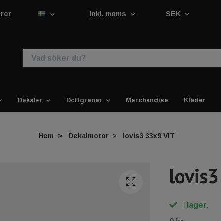
urer
Inkl. moms
SEK
Dekaler
Doftgranar
Merchandise
Kläder
Hem
Dekalmotor
lovis3 33x9 VIT
lovis
I lager.