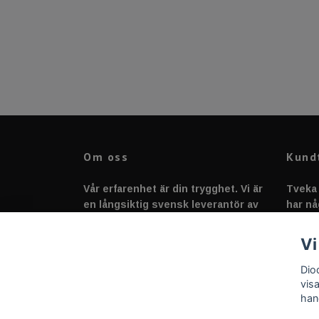
Om oss
Kund
Vår erfarenhet är din trygghet. Vi är
Tveka 
en långsiktig svensk leverantör av
har nå
fordonstillbehör &
svarar
fordonsbelysning sedan 2020.
Vi
Dio
vis
han