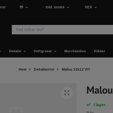
urer
Inkl. moms
SEK
Dekaler
Doftgranar
Merchandise
Kläder
Hem
Dekalmotor
Malou 32x12 VIT
Malou
I lager.