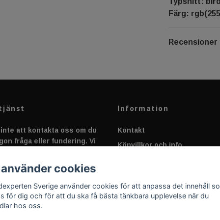
Typsnitt: bir
Färg: rgb(255
Recensioner
tjänst
Information
inte att kontakta oss om du
Kontakt
gon fråga eller fundering. Vi
Köpvillkor och info
 alltid så snabbt vi kan!
Canbus - Ljusövervakning
 använder cookies
Fakta om Dioder
dexperten Sverige använder cookies för att anpassa det innehåll s
Applicering av Dekal
as för dig och för att du ska få bästa tänkbara upplevelse när du
dlar hos oss.