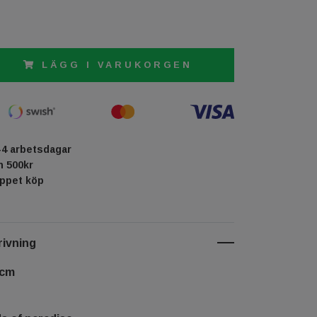
LÄGG I VARUKORGEN
-4 arbetsdagar
ån 500kr
öppet köp
ivning
 cm