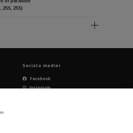
ds of paradise
, 255, 255)
Sociala medier
Facebook
Instagram
Twitter
YouTube
om
Tiktok