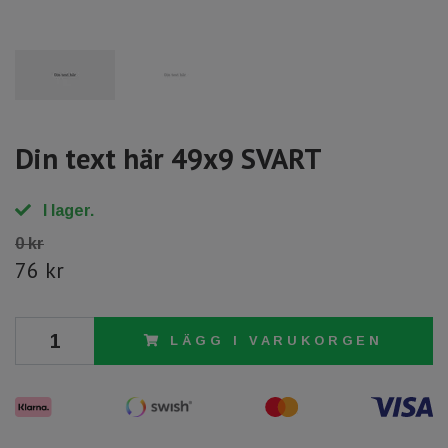
Din text här 49x9 SVART
I lager.
0 kr
76 kr
LÄGG I VARUKORGEN