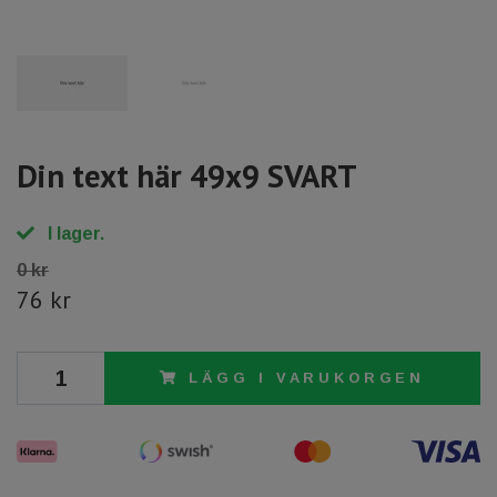
Din text här 49x9 SVART
I lager.
0 kr
76 kr
LÄGG I VARUKORGEN