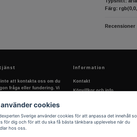
Typsnitt: aria
Färg: rgb(0,0,
Recensioner
tjänst
Information
inte att kontakta oss om du
Kontakt
gon fråga eller fundering. Vi
Köpvillkor och info
 alltid så snabbt vi kan!
Canbus - Ljusövervakning
 använder cookies
Fakta om Dioder
dexperten Sverige använder cookies för att anpassa det innehåll s
Applicering av Dekal
as för dig och för att du ska få bästa tänkbara upplevelse när du
dlar hos oss.