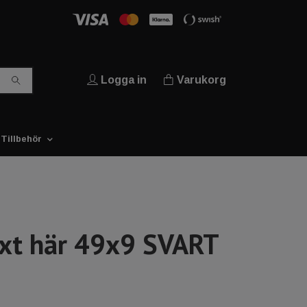
Logga in
Varukorg
Tillbehör
ext här 49x9 SVART