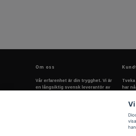
Om oss
Kund
Vår erfarenhet är din trygghet. Vi är
Tveka 
en långsiktig svensk leverantör av
har nå
fordonstillbehör &
svarar
fordonsbelysning sedan 2020.
Vi
Dio
vis
han