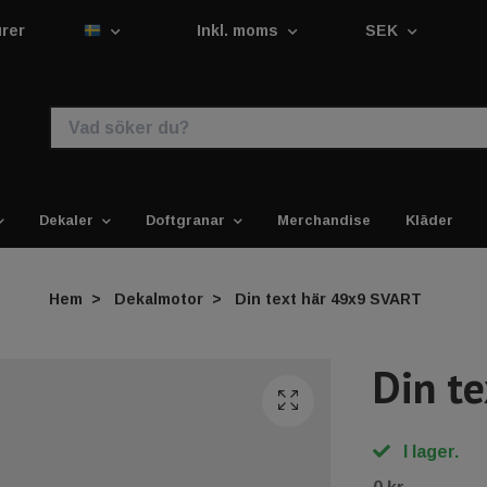
urer
Inkl. moms
SEK
Dekaler
Doftgranar
Merchandise
Kläder
Hem
Dekalmotor
Din text här 49x9 SVART
Din t
I lager.