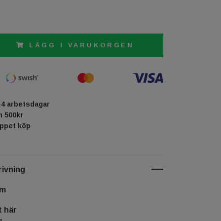
LÄGG I VARUKORGEN
-4 arbetsdagar
ån 500kr
öppet köp
ivning
cm
t här