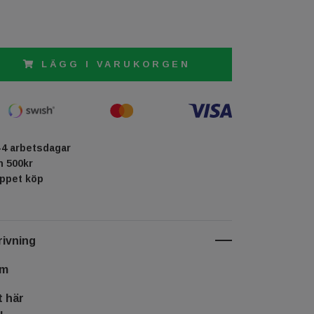
LÄGG I VARUKORGEN
-4 arbetsdagar
ån 500kr
öppet köp
ivning
cm
t här