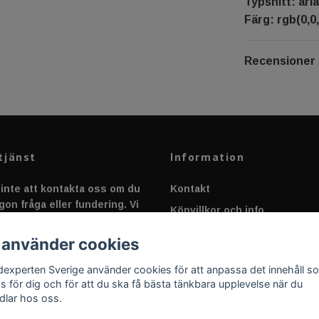
Typsnitt: aria
Färg: rgb(0,0,
Recensioner
tjänst
Information
inte att kontakta oss om du
Kontakt
gon fråga eller fundering. Vi
Köpvillkor och info
 alltid så snabbt vi kan!
Canbus - Ljusövervakning
 använder cookies
Fakta om Dioder
dexperten Sverige använder cookies för att anpassa det innehåll s
Applicering av Dekal
as för dig och för att du ska få bästa tänkbara upplevelse när du
dlar hos oss.