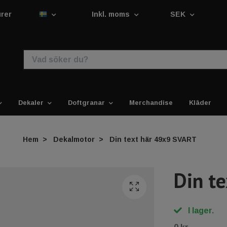
urer
Inkl. moms
SEK
Dekaler
Doftgranar
Merchandise
Kläder
Hem
Dekalmotor
Din text här 49x9 SVART
Din t
I lager.