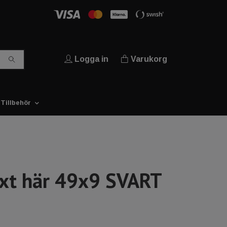
Logga in
Varukorg
Tillbehör
ext här 49x9 SVART