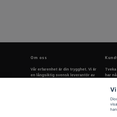
Om oss
Kund
Vår erfarenhet är din trygghet. Vi är
Tveka 
en långsiktig svensk leverantör av
har nå
fordonstillbehör &
svarar
fordonsbelysning sedan 2020.
Vi
Dio
vis
han