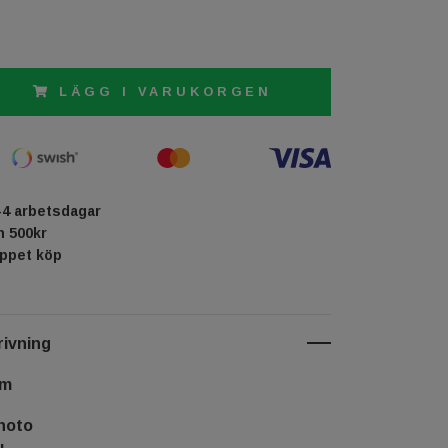
LÄGG I VARUKORGEN
-4 arbetsdagar
ån 500kr
öppet köp
ivning
cm
hoto