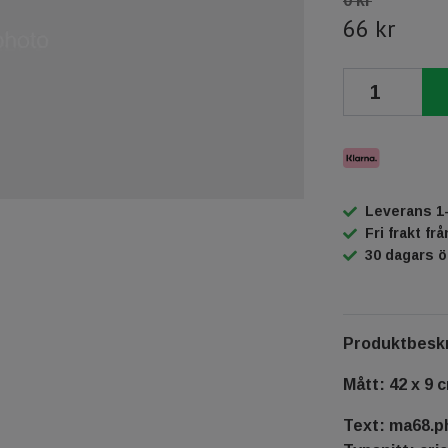
0 kr
66 kr
Leverans 1
Fri frakt fr
30 dagars 
Produktbeskr
Mått: 42 x 9 
Text: ma68.p