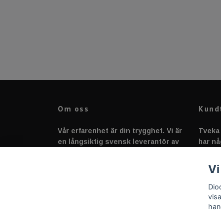
Om oss
Kund
Vår erfarenhet är din trygghet. Vi är
Tveka 
en långsiktig svensk leverantör av
har nå
fordonstillbehör &
svarar
fordonsbelysning sedan 2020.
Vi
Dio
vis
han