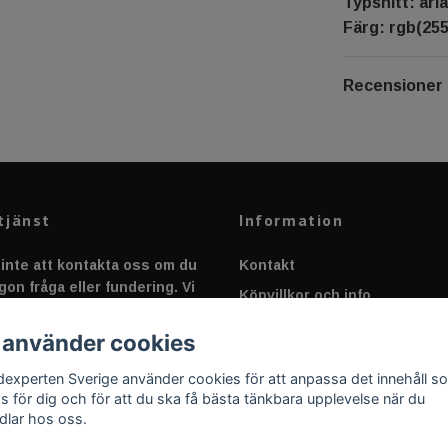
Typsnitt: aria
Färg: rgb(255
Recensioner
tjänst
Information
inte att kontakta oss om du
Kontakt
gon fråga eller fundering. Vi
Köpvillkor och info
 alltid så snabbt vi kan!
Canbus - Ljusövervakning
 använder cookies
Fakta om Dioder
dexperten Sverige använder cookies för att anpassa det innehåll s
Applicering av Dekal
as för dig och för att du ska få bästa tänkbara upplevelse när du
dlar hos oss.