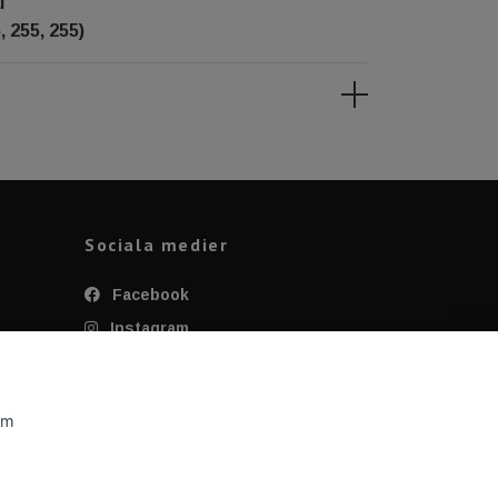
l
, 255, 255)
Sociala medier
Facebook
Instagram
Twitter
YouTube
om
Tiktok