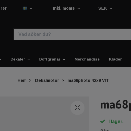
urer
Inkl. moms
SEK
Dekaler
Doftgranar
Merchandise
Kläder
Hem
Dekalmotor
ma68photo 42x9 VIT
ma68p
I lager.