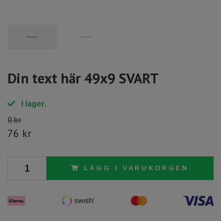
Din text här 49x9 SVART
I lager.
0 kr
76 kr
LÄGG I VARUKORGEN