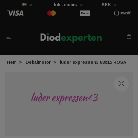
Inkl. moms
SEK
Hem
Dekalmotor
luder expressen3 88x15 ROSA