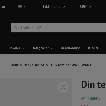
urer
Inkl. moms
SEK
Dekaler
Doftgranar
Merchandise
Kläder
Hem
Dekalmotor
Din text här 49x9 SVART
Din t
I lager.