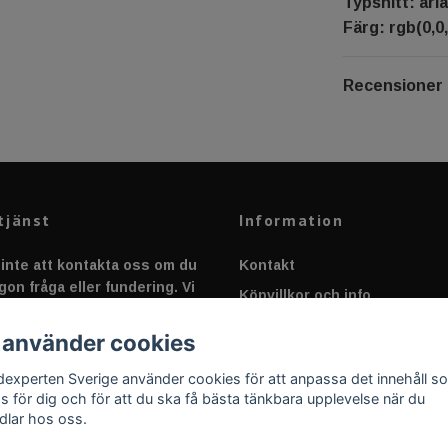
Typsnitt: aria
Färg: rgb(0,0,
Recensioner
tjänst
Information
inte att kontakta oss om du
Kontakt
gon fråga eller fundering. Vi
Köpvillkor och info
 alltid så snabbt vi kan!
Canbus - Ljusövervakning
 använder cookies
Fakta om Dioder
dexperten Sverige använder cookies för att anpassa det innehåll s
Applicering av Dekal
as för dig och för att du ska få bästa tänkbara upplevelse när du
dlar hos oss.