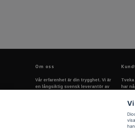
Om oss
Kund
Vår erfarenhet är din trygghet. Vi är
Tveka 
en långsiktig svensk leverantör av
har nå
fordonstillbehör &
svarar
fordonsbelysning sedan 2020.
Vi
Dio
vis
han