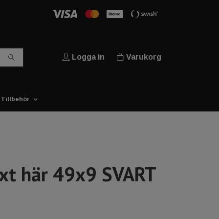
Logga in
Varukorg
Tillbehör
ext här 49x9 SVART