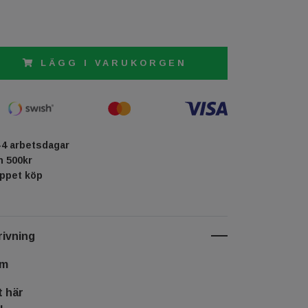
LÄGG I VARUKORGEN
-4 arbetsdagar
ån 500kr
öppet köp
ivning
cm
t här