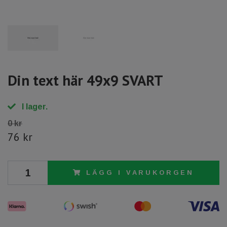
Din text här 49x9 SVART
I lager.
0 kr
76 kr
LÄGG I VARUKORGEN