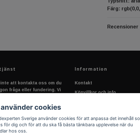
Typsnitt: aria
Färg: rgb(0,0,
Recensioner
tjänst
Information
inte att kontakta oss om du
Kontakt
gon fråga eller fundering. Vi
Köpvillkor och info
 alltid så snabbt vi kan!
Canbus - Ljusövervakning
 använder cookies
Fakta om Dioder
dexperten Sverige använder cookies för att anpassa det innehåll s
Applicering av Dekal
as för dig och för att du ska få bästa tänkbara upplevelse när du
dlar hos oss.