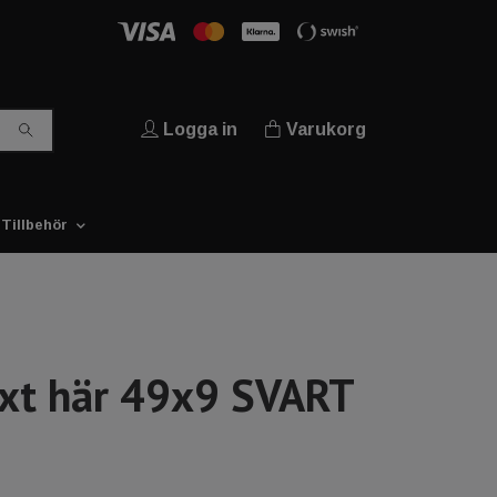
Logga in
Varukorg
Tillbehör
ext här 49x9 SVART