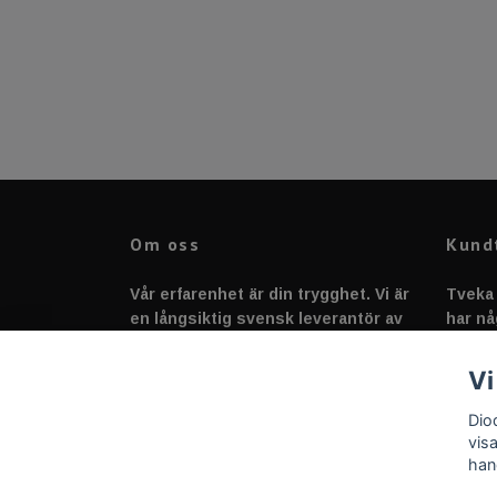
Om oss
Kund
Vår erfarenhet är din trygghet. Vi är
Tveka 
en långsiktig svensk leverantör av
har nå
fordonstillbehör &
svarar
fordonsbelysning sedan 2020.
Vi
Dio
vis
han