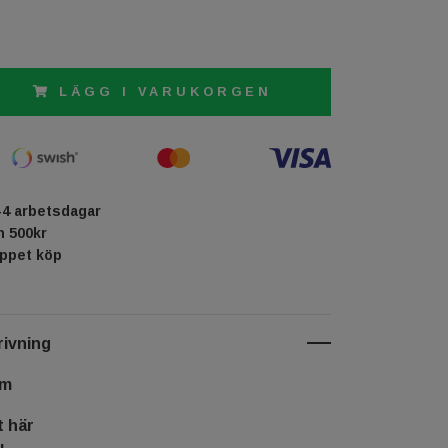
LÄGG I VARUKORGEN
-4 arbetsdagar
ån 500kr
öppet köp
ivning
cm
t här