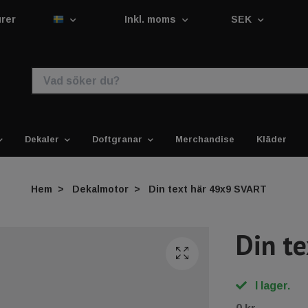
urer
Inkl. moms
SEK
Dekaler
Doftgranar
Merchandise
Kläder
Hem
Dekalmotor
Din text här 49x9 SVART
Din t
I lager.