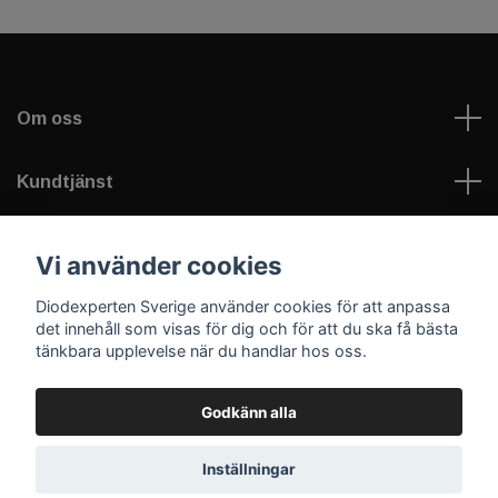
Om oss
Kundtjänst
Information
Vi använder cookies
Diodexperten Sverige använder cookies för att anpassa
Sociala medier
det innehåll som visas för dig och för att du ska få bästa
tänkbara upplevelse när du handlar hos oss.
Godkänn alla
© 2026 Diodexperten Sverige
Inställningar