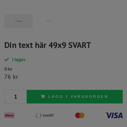
Din text här 49x9 SVART
I lager.
0 kr
76 kr
LÄGG I VARUKORGEN